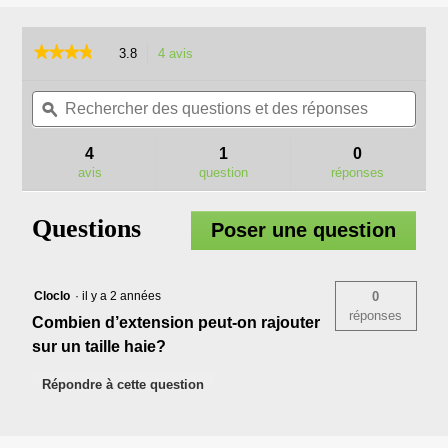
★★★★★
★★★★★
3.8
4 avis
Cette
action
3.8
sur
Rechercher
Rech
vous
5
des
ϙ
des
redirigera
étoiles.
questions
quest
vers
Lire
et
et
les
4
1
0
les
des
des
avis.
avis
avis
question
réponses
sur
réponses
répo
PTX5100
EXTENSION
Questions
Poser une question
TAILLE
HAIES
TELESCOPIQUE
PRO
Cloclo
·
il y a 2 années
0
X
réponses
Combien d’extension peut-on rajouter
sur un taille haie?
Répondre à cette question