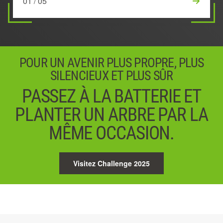
01 / 05
03 / 05
02 / 05
04 / 05
05 / 05
POUR UN AVENIR PLUS PROPRE, PLUS
SILENCIEUX ET PLUS SÛR
PASSEZ À LA BATTERIE ET
PLANTER UN ARBRE PAR LA
MÊME OCCASION.
Visitez Challenge 2025