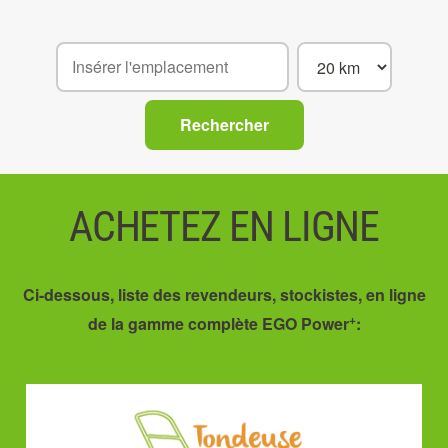
ACHETEZ EN LIGNE
Ci-dessous, liste des revendeurs, stockistes, en ligne
+
de la gamme complète EGO Power
: