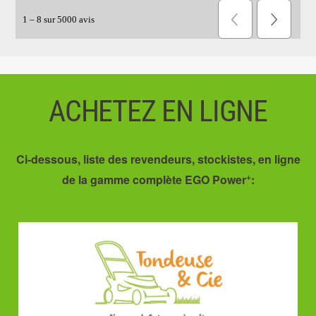
ACHETEZ EN LIGNE
Ci-dessous, liste des revendeurs, stockistes, en ligne
+
de la gamme complète EGO Power
: