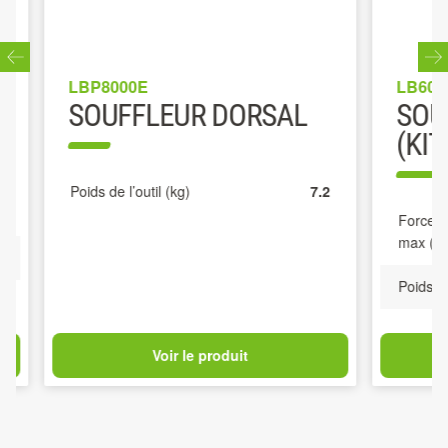
LBP8000E
LB6002E
SOUFFLEUR DORSAL
SOUF
(KIT)
Poids de l’outil (kg)
7.2
Force de p
max (N)
Poids de l’o
Voir le produit