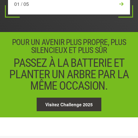
01 / 05
03 / 05
02 / 05
04 / 05
05 / 05
POUR UN AVENIR PLUS PROPRE, PLUS
SILENCIEUX ET PLUS SÛR
PASSEZ À LA BATTERIE ET
PLANTER UN ARBRE PAR LA
MÊME OCCASION.
Visitez Challenge 2025