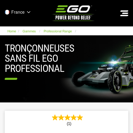
EGO
France
Home
Gammes
Professional Range
TRONÇONNEUSES
SANS FIL EGO
PROFESSIONAL
(1)