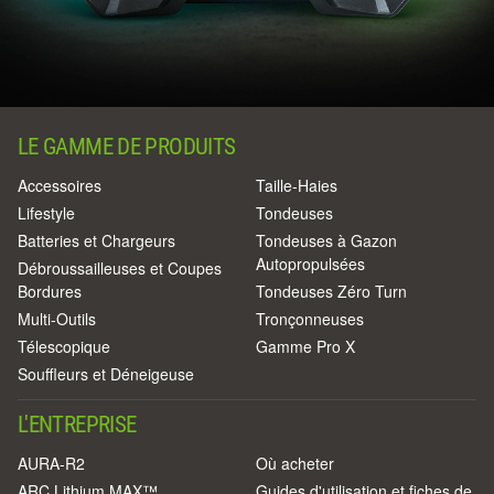
LE GAMME DE PRODUITS
Accessoires
Taille-Haies
Lifestyle
Tondeuses
Batteries et Chargeurs
Tondeuses à Gazon
Autopropulsées
Débroussailleuses et Coupes
Bordures
Tondeuses Zéro Turn
Multi-Outils
Tronçonneuses
Télescopique
Gamme Pro X
Souffleurs et Déneigeuse
L'ENTREPRISE
AURA-R2
Où acheter
ARC Lithium MAX™
Guides d'utilisation et fiches de