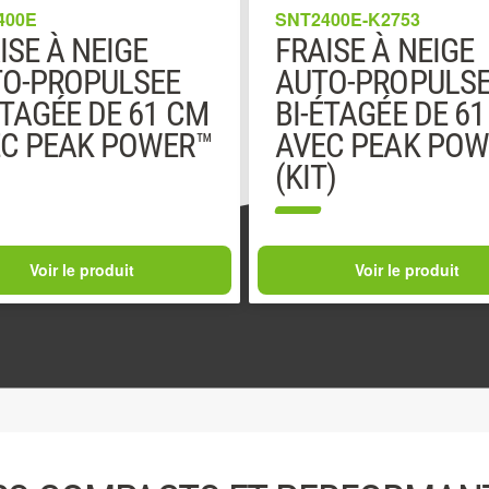
400E
SNT2400E-K2753
ISE À NEIGE
FRAISE À NEIGE
O-PROPULSEE
AUTO-PROPULS
ÉTAGÉE DE 61 CM
BI-ÉTAGÉE DE 6
C PEAK POWER™
AVEC PEAK POW
(KIT)
Voir le produit
Voir le produit