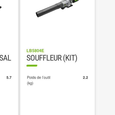
LB5804E
SAL
SOUFFLEUR (KIT)
5.7
Poids de l’outil
2.2
(kg)