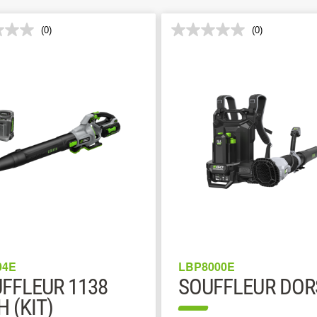
(0)
(0)
04E
LBP8000E
FFLEUR 1138
SOUFFLEUR DOR
H (KIT)