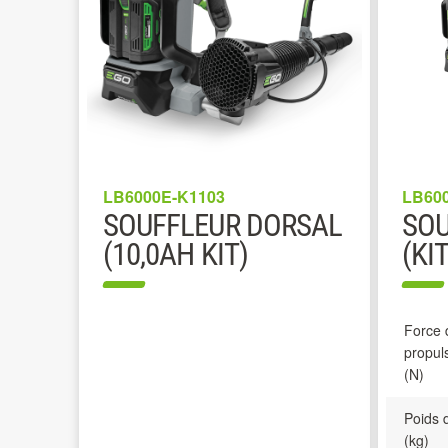
LB6000E-K1103
LB60
SOUFFLEUR DORSAL
SOU
(10,0AH KIT)
(KIT
Force 
propul
(N)
Poids d
(kg)