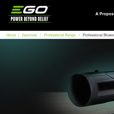
EGO
A Propos
Home
Gammes
Professional Range
Professional Blowe