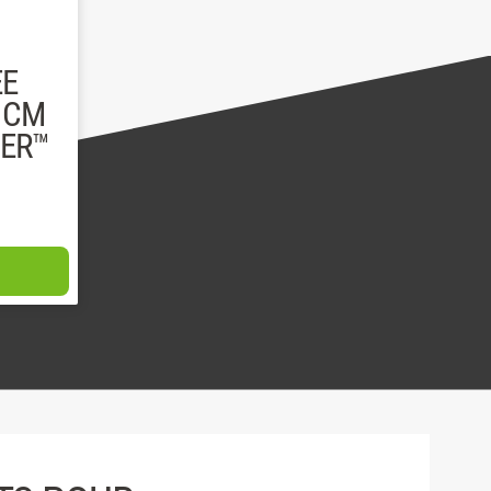
EE
1 CM
ER™