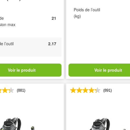
Poids de l’outil
(kg)
de
21
sion max
e l’outil
2.17
Voir le produit
Voir le produit
(881)
(891)