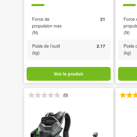
Force de
21
Force 
propulsion max
propul
(N)
(N)
Poids de l’outil
2.17
Poids d
(kg)
(kg)
Voir le produit
(0)