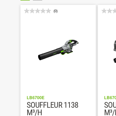
(0)
LB6700E
LB67
SOUFFLEUR 1138
SOU
M³/H
M³/