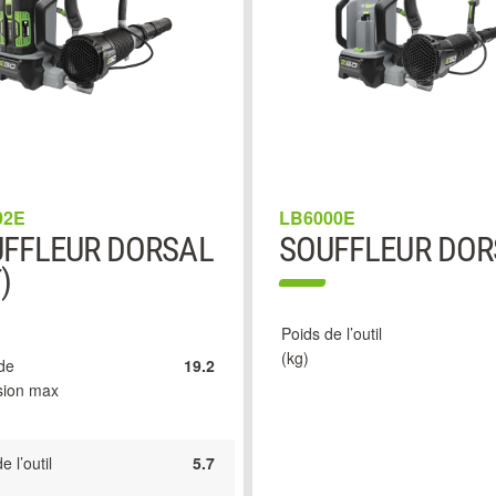
02E
LB6000E
FFLEUR DORSAL
SOUFFLEUR DOR
)
Poids de l’outil
(kg)
de
19.2
sion max
e l’outil
5.7