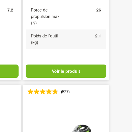
7.2
Force de
26
propulsion max
(N)
Poids de l’outil
2.1
(kg)
Voir le produit
(527)