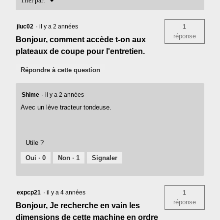
Trier par:
▼
Z6
DE
107
jluc02
·
il y a 2 années
1
CM
réponse
DE
Bonjour, comment accède t-on aux
COUPE
plateaux de coupe pour l'entretien.
(KIT)
Répondre à cette question
Shime
·
il y a 2 années
Avec un lève tracteur tondeuse.
Utile ?
Oui ·
0
Non ·
1
Signaler
expcp21
·
il y a 4 années
1
réponse
Bonjour, Je recherche en vain les
dimensions de cette machine en ordre