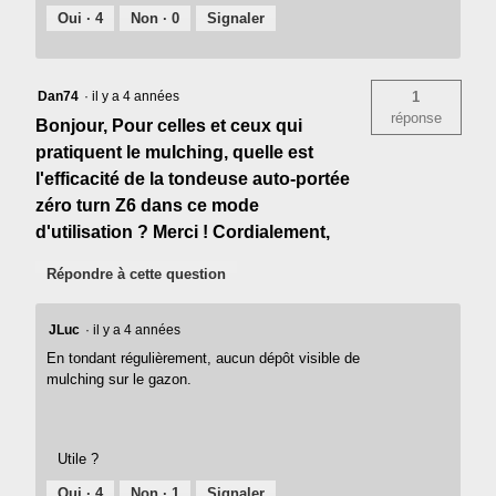
Oui ·
4
Non ·
0
Signaler
Dan74
·
il y a 4 années
1
réponse
Bonjour, Pour celles et ceux qui
pratiquent le mulching, quelle est
l'efficacité de la tondeuse auto-portée
zéro turn Z6 dans ce mode
d'utilisation ? Merci ! Cordialement,
Répondre à cette question
JLuc
·
il y a 4 années
En tondant régulièrement, aucun dépôt visible de
mulching sur le gazon.
Utile ?
Oui ·
4
Non ·
1
Signaler