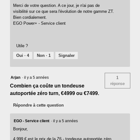
Merci de votre question. A ce jour, je n'ai pas de
visibilité sur ce que sera l'évolution de notre gamme ZT.
Bien cordialement.
EGO Power+ - Service client
Utile ?
Oui ·
4
Non ·
1
Signaler
Arjan
·
il y a 5 années
1
réponse
Combien ça coûte un tondeuse
autoportée zéro turn, €4999 ou €7499.
Répondre à cette question
EGO - Service client
·
il y a 5 années
Bonjour,
4.999 € est le prix de la Z6 - tondeuse autoportée zéro