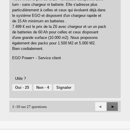
turn - sans chargeur ni batterie. Elle s'adresse plus
particulièrement à celles et ceux qui évoluent déjà dans
le système EGO et disposent d'un chargeur rapide et
de 15 Ah minimum en batteries .
7.499 € est le prix de la Z6 avec chargeur et un un pack
de batteries de 60 Ah pour celles et ceux disposant
d'une grande surface (10.000 m2). Nous proposons
également des packs pour 1.500 M2 et 5.000 M2.
Bien cordialement.
EGO Power+ - Service client
Utile ?
Oui ·
25
Non ·
4
Signaler
Précédent
◄
Suivant
►
1–10 sur 27 questions
Questions
Question