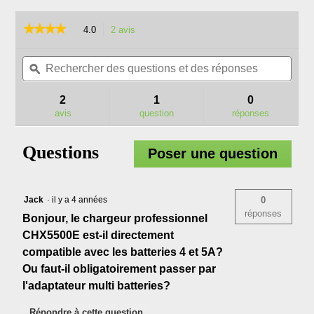
★★★★★
★★★★★
4.0
2 avis
Cette
action
4
sur
Rechercher
Rech
vous
5
des
ϙ
des
redirigera
étoiles.
questions
quest
vers
Lire
et
et
les
2
1
0
les
des
des
avis.
avis
avis
question
réponses
sur
réponses
répo
CHX5500E
CHARGEUR
Questions
Poser une question
PRO
X
Jack
·
il y a 4 années
0
réponses
Bonjour, le chargeur professionnel
CHX5500E est-il directement
compatible avec les batteries 4 et 5A?
Ou faut-il obligatoirement passer par
l'adaptateur multi batteries?
Répondre à cette question