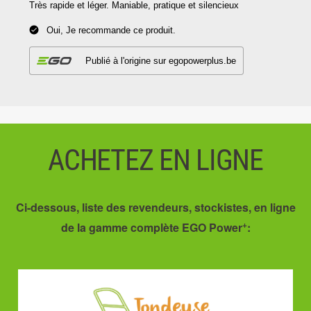
ACHETEZ EN LIGNE
Ci-dessous, liste des revendeurs, stockistes, en ligne
+
de la gamme complète EGO Power
: