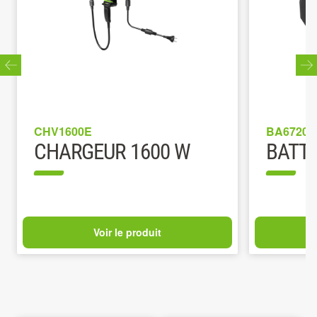
CHV1600E
BA6720T
CHARGEUR 1600 W
BATTE
Voir le produit