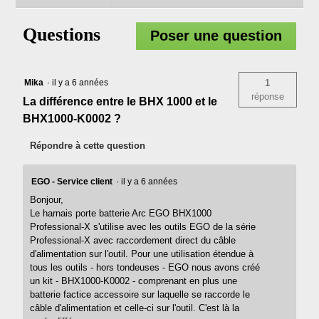
sur
réponses
répo
BHX1000
Harnais
Questions
Poser une question
porte
batterie
Mika
·
il y a 6 années
1
réponse
La différence entre le BHX 1000 et le
BHX1000-K0002 ?
Répondre à cette question
EGO - Service client
·
il y a 6 années
Bonjour,
Le harnais porte batterie Arc EGO BHX1000
Professional-X s'utilise avec les outils EGO de la série
Professional-X avec raccordement direct du câble
d'alimentation sur l'outil. Pour une utilisation étendue à
tous les outils - hors tondeuses - EGO nous avons créé
un kit - BHX1000-K0002 - comprenant en plus une
batterie factice accessoire sur laquelle se raccorde le
câble d'alimentation et celle-ci sur l'outil. C'est là la