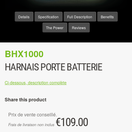
Details
Specification
Full Description
Benefits
The Power
Reviews
BHX1000
HARNAIS PORTE BATTERIE
Ci-dessous, description complète
Share this product
Prix de vente conseillé.
€
109.00
Frais de livraison non inclus