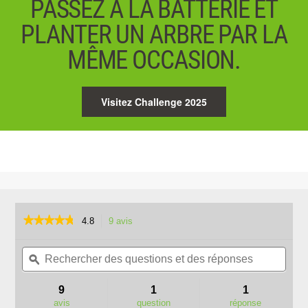
PASSEZ À LA BATTERIE ET
PLANTER UN ARBRE PAR LA
MÊME OCCASION.
Visitez Challenge 2025
★★★★★
★★★★★
4.8
9 avis
Cette
action
4.8
sur
Rechercher
Rech
vous
5
des
ϙ
des
redirigera
étoiles.
questions
quest
vers
Lire
et
et
les
9
1
1
les
des
des
avis.
avis
avis
question
réponse